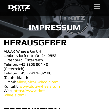
D
O
T
Z
Menü
TÜV
S
L
T
E
U
E
N
W
I
N
G
IMPRESSUM
HERAUSGEBER
ALCAR Wheels GmbH
Leobersdorferstraße 24, 2552
Hirtenberg, Österreich
Telefon: +43 2256 801 - 0
(Österreich)
Telefon: +49 2241 1202100
(Deutschland)
E-Mail:
alloy@alcar-wheels.com
Kontakt:
www.dotz-wheels.com
Web:
https://www.dotz-
wheels.com/